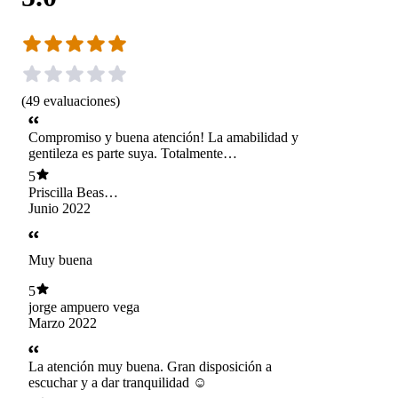
(
49
evaluaciones
)
Compromiso y buena atención! La amabilidad y
gentileza es parte suya. Totalmente
recomendable su atención !
5
Priscilla Beas
Fernández
Junio 2022
Muy buena
5
jorge ampuero vega
Marzo 2022
La atención muy buena. Gran disposición a
escuchar y a dar tranquilidad ☺️