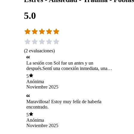
5.0
(
2
evaluaciones
)
La sesión con Sol fue un antes y un
después.Sentí una conexión inmediata, una
forma de acompañar que nunca había vivido.
5
Me hizo sentir comprendida, sin juicios, y a la
Anónima
vez con mucha claridad. En una sola sesión
Noviembre 2025
logré entender cosas que llevaba años
intentando resolver.Salí más liviana, con
esperanza y con herramientas reales para seguir.
Maravillosa! Estoy muy felíz de haberla
100% Recomendada.
encontrado.
5
Anónima
Noviembre 2025