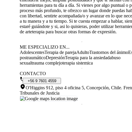
herramientas para tu día a día. Si vienes por algo puntual o 
proceso más profundo, te ofrezco un lugar donde puedas hab
con libertad, sentirte acompañada/o y avanzar en lo que nece
a tu manera y a tu tiempo. Si te cuesta empezar a hablar, sie
estaré guiándote y si, asi lo quisieras, poder utilizar herramie
de arteterapia para buscar otras formas de expresión.
ME ESPECIALIZO EN...
Adolescentes
Terapia de pareja
Adulto
Trastornos del ánimo
Es
postraumático
Depresión
Terapia para la ansiedad
abuso
sexual
trauma complejo
terapia sistemica
CONTACTO
+56
9
7601
4559
O'Higgins 912, piso 4 oficina 5, Concepción, Chile
.
Fren
Tribunales de Justicia