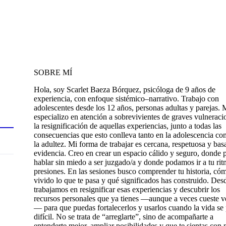
SOBRE MÍ
Hola, soy Scarlet Baeza Bórquez, psicóloga de 9 años de
experiencia, con enfoque sistémico–narrativo. Trabajo con
adolescentes desde los 12 años, personas adultas y parejas.
especializo en atención a sobrevivientes de graves vulneraci
la resignificación de aquellas experiencias, junto a todas las
consecuencias que esto conlleva tanto en la adolescencia c
la adultez. Mi forma de trabajar es cercana, respetuosa y bas
evidencia. Creo en crear un espacio cálido y seguro, donde 
hablar sin miedo a ser juzgado/a y donde podamos ir a tu rit
presiones. En las sesiones busco comprender tu historia, có
vivido lo que te pasa y qué significados has construido. Desd
trabajamos en resignificar esas experiencias y descubrir los
recursos personales que ya tienes —aunque a veces cueste v
— para que puedas fortalecerlos y usarlos cuando la vida se
difícil. No se trata de “arreglarte”, sino de acompañarte a
entenderte mejor, ampliar posibilidades y que te sientas con