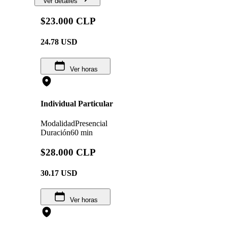
Ver detalles
$23.000 CLP
24.78
USD
Ver horas
Individual Particular
Modalidad
Presencial
Duración
60 min
$28.000 CLP
30.17
USD
Ver horas