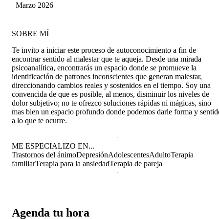
atenciones. Ha sido asertiva en las palabras
Marzo 2026
empleadas, escucha atentamente y sus
respuestas me han ayudado en el proceso que
estoy viviendo, estoy muy contento y felices de
SOBRE MÍ
la atención que recibo de la profesional. Muchas
felicidades por ese compromiso.
Te invito a iniciar este proceso de autoconocimiento a fin de
encontrar sentido al malestar que te aqueja. Desde una mirada
psicoanalítica, encontrarás un espacio donde se promueve la
identificación de patrones inconscientes que generan malestar,
direccionando cambios reales y sostenidos en el tiempo. Soy una
convencida de que es posible, al menos, disminuir los niveles de
dolor subjetivo; no te ofrezco soluciones rápidas ni mágicas, sino
mas bien un espacio profundo donde podemos darle forma y sentid
a lo que te ocurre.
ME ESPECIALIZO EN...
Trastornos del ánimo
Depresión
Adolescentes
Adulto
Terapia
familiar
Terapia para la ansiedad
Terapia de pareja
Agenda tu hora