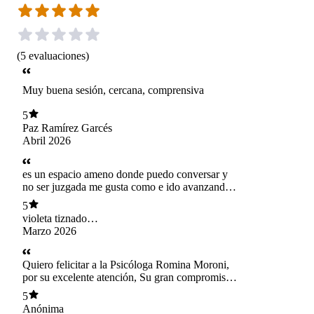
(
5
evaluaciones
)
Muy buena sesión, cercana, comprensiva
5
Paz Ramírez Garcés
Abril 2026
es un espacio ameno donde puedo conversar y
no ser juzgada me gusta como e ido avanzando
en proceso y gracias a psicóloga romina a sido
5
con la que mejores avances e tenid
violeta tiznado
castillo
Marzo 2026
Quiero felicitar a la Psicóloga Romina Moroni,
por su excelente atención, Su gran compromiso
con el paciente y sobretodo por el gran
5
profesionalismo que han mostrado en mis
Anónima