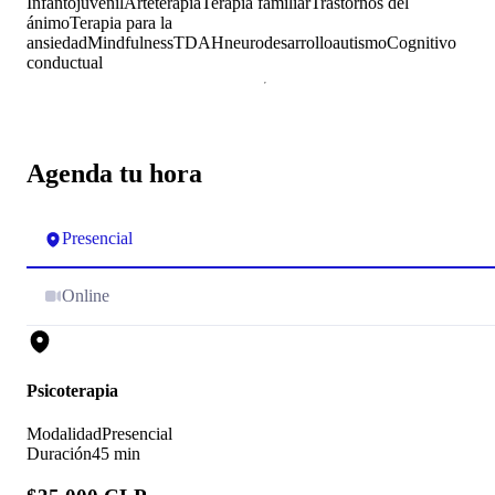
Infantojuvenil
Arteterapia
Terapia familiar
Trastornos del
ánimo
Terapia para la
ansiedad
Mindfulness
TDAH
neurodesarrollo
autismo
Cognitivo
conductual
Agenda tu hora
Presencial
Online
Psicoterapia
Modalidad
Presencial
Duración
45 min