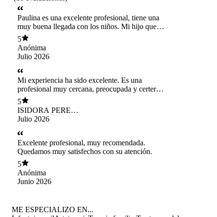
Paulina es una excelente profesional, tiene una
muy buena llegada con los niños. Mi hijo quedó
muy contento con la sesión, se sintió muy
5
cómodo y en confianza. Muy recomendada.
Anónima
Julio 2026
Mi experiencia ha sido excelente. Es una
profesional muy cercana, preocupada y certera
en su trabajo. Desde la primera sesión me sentí
5
apoyada y contenida. Destaco su amabilidad y
ISIDORA PEREZ
calidez humana, pero sobre todo su capacidad
PAREDES
Julio 2026
para guiarte con claridad. La recomiendo 100%
a quien busque una atención psicológica de
calidad y con real compromiso
Excelente profesional, muy recomendada.
Quedamos muy satisfechos con su atención.
5
Anónima
Junio 2026
ME ESPECIALIZO EN...