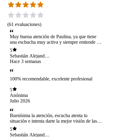
(
61
evaluaciones
)
Muy buena atención de Paulina, ya que tiene
una eschucha muy activa y siempre entiende mis
situaciones
5
Sebastián Alejandro
Gamboa Gamboa
Hace 3 semanas
100% recomendable, excelente profesional
5
Anónima
Julio 2026
Buenísima la atención, escucha atenta tu
situación e intenta darte la mejor visión de las
cosas
5
Sebastián Alejandro