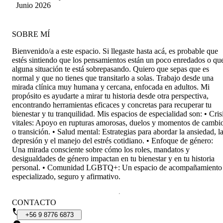
Gamboa Gamboa
Junio 2026
SOBRE MÍ
Bienvenido/a a este espacio. Si llegaste hasta acá, es probable que
estés sintiendo que los pensamientos están un poco enredados o qu
alguna situación te está sobrepasando. Quiero que sepas que es
normal y que no tienes que transitarlo a solas. Trabajo desde una
mirada clínica muy humana y cercana, enfocada en adultos. Mi
propósito es ayudarte a mirar tu historia desde otra perspectiva,
encontrando herramientas eficaces y concretas para recuperar tu
bienestar y tu tranquilidad. Mis espacios de especialidad son: • Cris
vitales: Apoyo en rupturas amorosas, duelos y momentos de cambi
o transición. • Salud mental: Estrategias para abordar la ansiedad, l
depresión y el manejo del estrés cotidiano. • Enfoque de género:
Una mirada consciente sobre cómo los roles, mandatos y
desigualdades de género impactan en tu bienestar y en tu historia
personal. • Comunidad LGBTQ+: Un espacio de acompañamiento
especializado, seguro y afirmativo.
CONTACTO
+56
9
8776
6873