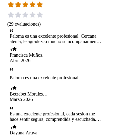
(
29
evaluaciones
)
Paloma es una excelente profesional. Cercana,
atenta, le agradezco mucho su acompañamiento
en este proceso y lo que he aprendido hasta
5
ahora. Tener un espacio seguro en donde te
Francisca Muñoz
sientas acompañada ha sido muy reconfortante.
Abril 2026
Paloma.es una excelente profesional
5
Betzabet Morales
Uribe
Marzo 2026
Es una excelente profesional, cada sesion me
hace sentir segura, comprendida y escuchada.
Una terapia sin restricciones y sin tabúes.
5
Dayana Araya