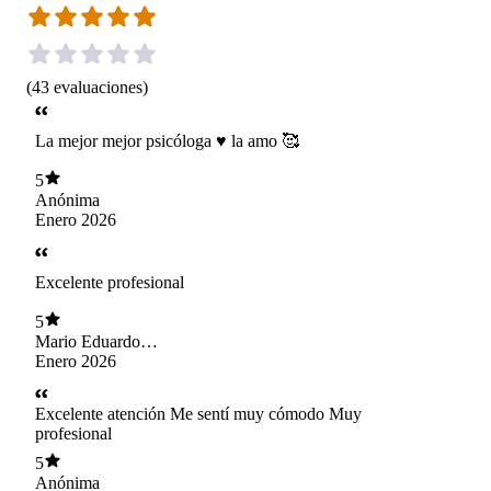
(
43
evaluaciones
)
La mejor mejor psicóloga ♥️ la amo 🥰
5
Anónima
Enero 2026
Excelente profesional
5
Mario Eduardo
Castro Osorio
Enero 2026
Excelente atención Me sentí muy cómodo Muy
profesional
5
Anónima