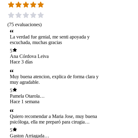
(
75
evaluaciones
)
La verdad fue genial, me senti apoyada y
escuchada, muchas gracias
5
Ana Córdova Leiva
Hace 3 días
Muy buena atencion, explica de forma clara y
muy agradable.
5
Pamela Otarola
Guerra
Hace 1 semana
Quiero recomendar a Maria Jose, muy buena
psicóloga, ella me preparó para cirugia
bariatrica, con resultados satisfactorios por mi
5
parte. Muchas gracias Maria Jose!
Gaston Arriagada