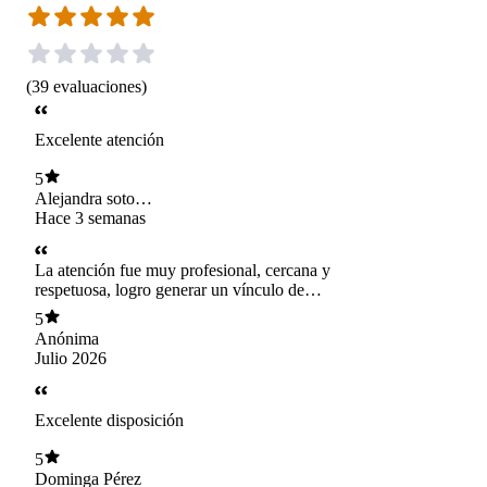
(
39
evaluaciones
)
Excelente atención
5
Alejandra soto
gongora
Hace 3 semanas
La atención fue muy profesional, cercana y
respetuosa, logro generar un vínculo de
confianza con mi hija. Sin duda la recomendaría
5
a otras familias que buscan una atención de
Anónima
calidad para sus hijos. Gracias por la dedicación
Julio 2026
y el cariño con el que realiza su trabajo María
Elena.
Excelente disposición
5
Dominga Pérez