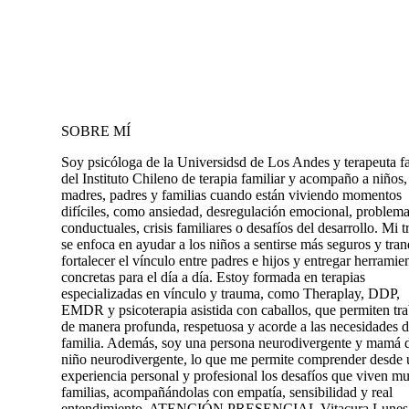
SOBRE MÍ
Soy psicóloga de la Universidsd de Los Andes y terapeuta fa
del Instituto Chileno de terapia familiar y acompaño a niños,
madres, padres y familias cuando están viviendo momentos
difíciles, como ansiedad, desregulación emocional, problem
conductuales, crisis familiares o desafíos del desarrollo. Mi t
se enfoca en ayudar a los niños a sentirse más seguros y tran
fortalecer el vínculo entre padres e hijos y entregar herramie
concretas para el día a día. Estoy formada en terapias
especializadas en vínculo y trauma, como Theraplay, DDP,
EMDR y psicoterapia asistida con caballos, que permiten tra
de manera profunda, respetuosa y acorde a las necesidades 
familia. Además, soy una persona neurodivergente y mamá 
niño neurodivergente, lo que me permite comprender desde 
experiencia personal y profesional los desafíos que viven m
familias, acompañándolas con empatía, sensibilidad y real
entendimiento. ATENCIÓN PRESENCIAL Vitacura Lunes