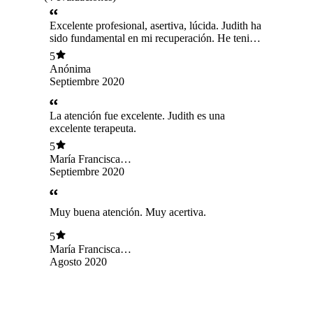
Excelente profesional, asertiva, lúcida. Judith ha
sido fundamental en mi recuperación. He tenido
más de una terapia con ella en distintas etapas de
5
mi vida, dadas las circunstancias por las que he
Anónima
pasado. Es por ello que sigo mi terapia desde el
Septiembre 2020
extranjero.
La atención fue excelente. Judith es una
excelente terapeuta.
5
María Francisca
Biskupovic Martínez
Septiembre 2020
Muy buena atención. Muy acertiva.
5
María Francisca
Biskupovic Martínez
Agosto 2020