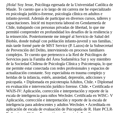
¡Hola! Soy Jesse, Psicóloga egresada de la Universidad Católica de
Maule. Te cuento que a lo largo de mi carrera me he especializado
en psicología jurídico-forense, psicología clínica en adultos e
infanto-juvenil. Además de participar en diversos cursos, talleres y
capacitaciones. Inicié mi trayectoria laboral en Gendarmería de
Chile, trabajando con personas privadas de libertad, lo que me
permitió comprender en profundidad los desafíos de la resiliencia y
la reinserción. Posteriormente me integré al Servicio de Salud del
Biobío, donde trabajé con población infanto-juvenil y sus familias, 
más tarde formé parte de MST Service (P. Lazos) de la Subsecretar
de Prevención del Delito, interviniendo en procesos familiares
complejos. Te cuento que pertenezco a la Red de Psicólogos de
Servicios para la Familia del Área Sudamérica Sur y soy miembro
de la Sociedad Chilena de Psicología Clínica y Psicoterapia, lo que
me permite estar conectada con redes profesionales y espacios de
actualización constante. Soy especialista en trauma complejo y
heridas de la infancia, estrés, ansiedad, depresión, adicciones y
psicopatía. • Diplomada en psicoterapia Adultos, Chile. • Diploma
en evaluación e intervención jurídico forense. Chile. • Certificada e
WAIS-IV: Aplicación, corrección e interpretación y reporte de la
escala de inteligencia para niños Wechsler. Certificada en WISC- V
Aplicación, corrección e interpretación y reporte de la escala de
inteligencia para adolescentes y adultos Wechsler. • Acreditada en
aplicación de escala de evaluación de Psicopatía de R. Hare PCLR