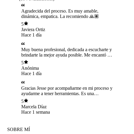
Agradecida del proceso. Es muy amable,
dinámica, empatica. La recomiendo 🙏🏽
5
Javiera Ortiz
Hace 1 día
Muy buena profesional, dedicada a escucharte y
brindarte la mejor ayuda posible. Me encantó la
atención ❤️
5
Anónima
Hace 1 día
Gracias Jesse por acompañarme en mi proceso y
ayudarme a tener herramientas. Es una
profesional muy recomendable.
5
Marcela Díaz
Hace 1 semana
SOBRE MÍ