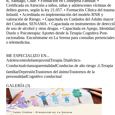
R, Santiago, Chile. • Formación en Consejería Familiar. •
Certificada en Atención a niños, niñas y adolescentes víctimas de
delitos graves, según la ley 21.057. • Formación Clínica del trauma
Infantil. • Acreditada en implementación del modelo RNR y
valoración de Riesgo. • Capacitada en Cuidados del Adulto mayor 
del Cuidador, SENAMA. • Capacitada en instrumentos de detecci
de uso de alcohol y otras drogas. • Capacitada en Apego, Identidad
Duelo y Psicoterapia: Aportes desde la Terapia Cognitiva Post-
racionalista. Encuéntrame en La Serena para consultas presenciales
o telemedicina.
ME ESPECIALIZO EN...
Adolescentes
Infantojuvenil
Terapia Dialéctico-
Conductual
crianza
parentalidad
Conductas de alto riesgo ⚠️
Terapia
familiar
Depresión
Trastornos del ánimo
Trastornos de la
personalidad
Cognitivo conductual
GALERÍA
(
3
)