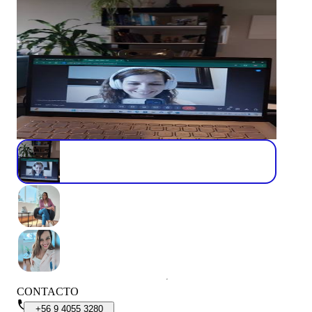
CONTACTO
+56
9
4055
3280