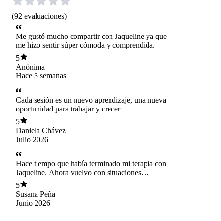
(
92
evaluaciones
)
Me gustó mucho compartir con Jaqueline ya que
me hizo sentir súper cómoda y comprendida.
5
Anónima
Hace 3 semanas
Cada sesión es un nuevo aprendizaje, una nueva
oportunidad para trabajar y crecer
personalmente para mí bienestar. Agradezco a
5
Jaque el apoyo en este camino.
Daniela Chávez
Julio 2026
Hace tiempo que había terminado mi terapia con
Jaqueline. Ahora vuelvo con situaciones
desafiantes para mi y esun alivio saber que
5
cuento con ella para ayudarme a ordenar el caos
Susana Peña
actual.
Junio 2026