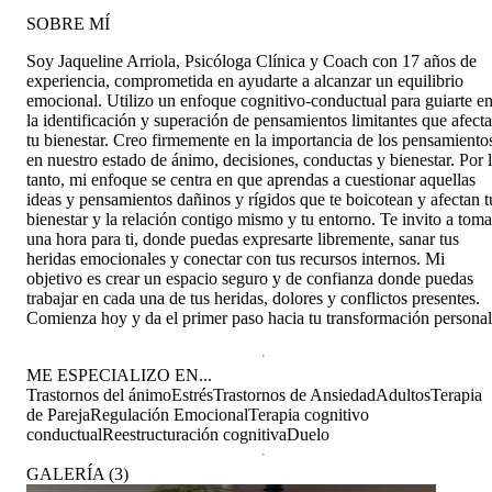
SOBRE MÍ
Soy Jaqueline Arriola, Psicóloga Clínica y Coach con 17 años de
experiencia, comprometida en ayudarte a alcanzar un equilibrio
emocional. Utilizo un enfoque cognitivo-conductual para guiarte e
la identificación y superación de pensamientos limitantes que afect
tu bienestar. Creo firmemente en la importancia de los pensamiento
en nuestro estado de ánimo, decisiones, conductas y bienestar. Por 
tanto, mi enfoque se centra en que aprendas a cuestionar aquellas
ideas y pensamientos dañinos y rígidos que te boicotean y afectan t
bienestar y la relación contigo mismo y tu entorno. Te invito a toma
una hora para ti, donde puedas expresarte libremente, sanar tus
heridas emocionales y conectar con tus recursos internos. Mi
objetivo es crear un espacio seguro y de confianza donde puedas
trabajar en cada una de tus heridas, dolores y conflictos presentes.
Comienza hoy y da el primer paso hacia tu transformación personal
ME ESPECIALIZO EN...
Trastornos del ánimo
Estrés
Trastornos de Ansiedad
Adultos
Terapia
de Pareja
Regulación Emocional
Terapia cognitivo
conductual
Reestructuración cognitiva
Duelo
GALERÍA
(
3
)