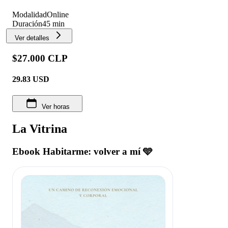
Modalidad
Online
Duración
45 min
Ver detalles
$27.000 CLP
29.83
USD
Ver horas
La Vitrina
Ebook Habitarme: volver a mí 🩵