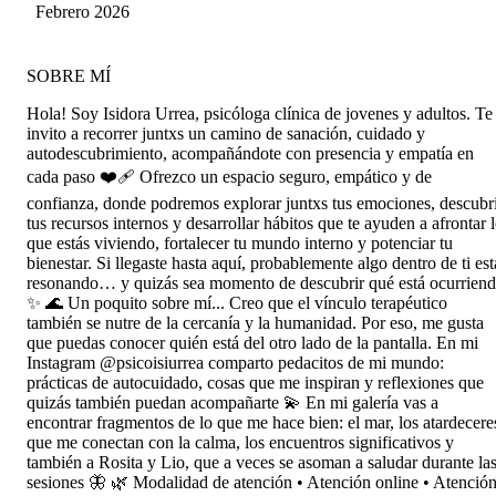
me he sentido escuchada, comprendida y
Correa
Febrero 2026
acompañada con mucha empatía y
profesionalismo. Isi me ha ido brindando
herramientas concretas para manejar mi
SOBRE MÍ
ansiedad, ayudándome a entender mejor lo que
me ocurre y a enfrentar las situaciones difíciles
Hola! Soy Isidora Urrea, psicóloga clínica de jovenes y adultos. Te
con mayor calma y seguridad.
invito a recorrer juntxs un camino de sanación, cuidado y
autodescubrimiento, acompañándote con presencia y empatía en
cada paso ❤️‍🩹 Ofrezco un espacio seguro, empático y de
confianza, donde podremos explorar juntxs tus emociones, descubr
tus recursos internos y desarrollar hábitos que te ayuden a afrontar 
que estás viviendo, fortalecer tu mundo interno y potenciar tu
bienestar. Si llegaste hasta aquí, probablemente algo dentro de ti est
resonando… y quizás sea momento de descubrir qué está ocurrien
✨ 🌊 Un poquito sobre mí... Creo que el vínculo terapéutico
también se nutre de la cercanía y la humanidad. Por eso, me gusta
que puedas conocer quién está del otro lado de la pantalla. En mi
Instagram @psicoisiurrea comparto pedacitos de mi mundo:
prácticas de autocuidado, cosas que me inspiran y reflexiones que
quizás también puedan acompañarte 💫 En mi galería vas a
encontrar fragmentos de lo que me hace bien: el mar, los atardecere
que me conectan con la calma, los encuentros significativos y
también a Rosita y Lio, que a veces se asoman a saludar durante la
sesiones 🦋 🌿 Modalidad de atención • Atención online • Atenció