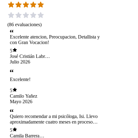
(
86
evaluaciones
)
Excelente atencion, Preocupacion, Detallista y
con Gran Vocacion!
5
José Cristián Labrín
Sepúlveda
Julio 2026
Excelente!
5
Camilo Yañez
Mayo 2026
Quiero recomendar a mi psicóloga, Isi. Llevo
aproximadamente cuatro meses en proceso
terapéutico con ella y ha sido una experiencia
5
muy positiva para mí. Desde el primer momento
Camila Barrera