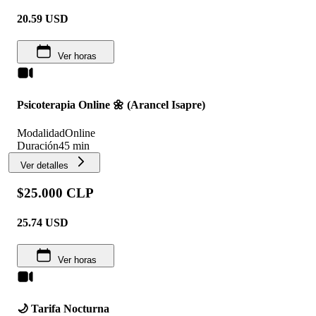
20.59
USD
Ver horas
Psicoterapia Online 🌼 (Arancel Isapre)
Modalidad
Online
Duración
45 min
Ver detalles
$25.000 CLP
25.74
USD
Ver horas
🌙 Tarifa Nocturna