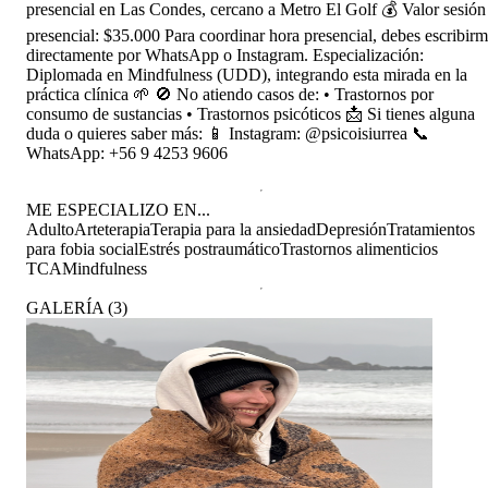
presencial en Las Condes, cercano a Metro El Golf 💰 Valor sesión
presencial: $35.000 Para coordinar hora presencial, debes escribir
directamente por WhatsApp o Instagram. Especialización:
Diplomada en Mindfulness (UDD), integrando esta mirada en la
práctica clínica 🌱 🚫 No atiendo casos de: • Trastornos por
consumo de sustancias • Trastornos psicóticos 📩 Si tienes alguna
duda o quieres saber más: 📱 Instagram: @psicoisiurrea 📞
WhatsApp: +56 9 4253 9606
ME ESPECIALIZO EN...
Adulto
Arteterapia
Terapia para la ansiedad
Depresión
Tratamientos
para fobia social
Estrés postraumático
Trastornos alimenticios
TCA
Mindfulness
GALERÍA
(
3
)