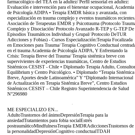
farmacológico del TEA en la adultez/ Perfil sensorial en adultez:
Evaluación e intervención para el bienestar ocupacional, Academia
de Psicología ADIPA • Terapia EMDR básica y avanzada, con
especialización en trauma complejo y eventos traumáticos recientes
Asociación de Terapeutas EMDR y Psicotrauma (Protocolo Traum
Complejo y Disociación/ Protocolo Avanzado R-TEP y G-TEP De
Episodios Traumáticos Individual y Grupal/ Protocolo DeTUR
Adicciones y Fobias) - Cursos Especialización:Terapia Focalizada
en Emociones para Trauma/ Terapia Cognitivo Conductual centrad
en el trauma Academia de Psicología ADIPA, Y Enfrentando la
Crisis: Terapia Breve del Trauma/ Terapia sistémica breve con
supervivientes de experiencias traumáticas, Centro de Estudios
Sistémicos CESIST - Chile • Diplomado Terapia Adulto, Consulto
Equilibrium y Centro Psicológico. • Diplomado “Terapia Sistémica
Breve, Aportes desde Latinoamérica” Y “Diplomado Internacional
de Actualización en Terapia Sistémica Breve”, Centro Estudios
Sistémicos CESIST – Chile Registro Superintendencia de Salud
N°296980
ME ESPECIALIZO EN...
Adulto
Trastornos del ánimo
Depresión
Terapia para la
ansiedad
Tratamientos para fobia social
Estrés
postraumático
Mindfulness
Terapia EMDR
Adicciones
Trastornos de
la personalidad
Depresión
Cognitivo conductual
TDAH