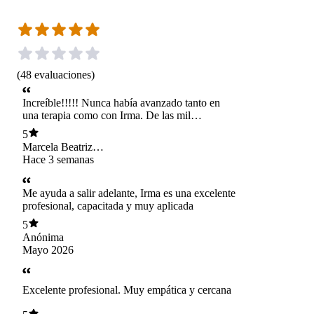
(
48
evaluaciones
)
Increíble!!!!! Nunca había avanzado tanto en
una terapia como con Irma. De las mil
psicólogas que he visto, la mejor!!!! No la
5
cambio y la recmiendo!
Marcela Beatriz
Jacome Gonzalez
Hace 3 semanas
Me ayuda a salir adelante, Irma es una excelente
profesional, capacitada y muy aplicada
5
Anónima
Mayo 2026
Excelente profesional. Muy empática y cercana