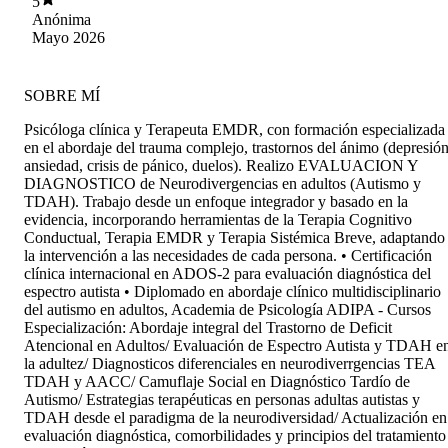
5
Anónima
Mayo 2026
SOBRE MÍ
Psicóloga clínica y Terapeuta EMDR, con formación especializada
en el abordaje del trauma complejo, trastornos del ánimo (depresión
ansiedad, crisis de pánico, duelos). Realizo EVALUACION Y
DIAGNOSTICO de Neurodivergencias en adultos (Autismo y
TDAH). Trabajo desde un enfoque integrador y basado en la
evidencia, incorporando herramientas de la Terapia Cognitivo
Conductual, Terapia EMDR y Terapia Sistémica Breve, adaptando
la intervención a las necesidades de cada persona. • Certificación
clínica internacional en ADOS-2 para evaluación diagnóstica del
espectro autista • Diplomado en abordaje clínico multidisciplinario
del autismo en adultos, Academia de Psicología ADIPA - Cursos
Especialización: Abordaje integral del Trastorno de Deficit
Atencional en Adultos/ Evaluación de Espectro Autista y TDAH e
la adultez/ Diagnosticos diferenciales en neurodiverrgencias TEA
TDAH y AACC/ Camuflaje Social en Diagnóstico Tardío de
Autismo/ Estrategias terapéuticas en personas adultas autistas y
TDAH desde el paradigma de la neurodiversidad/ Actualización en
evaluación diagnóstica, comorbilidades y principios del tratamiento