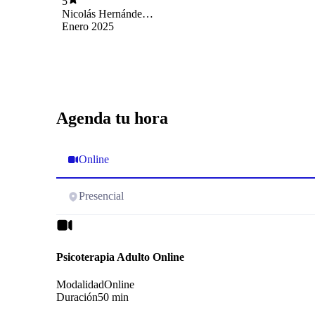
5
Nicolás Hernández
Collio
Enero 2025
Agenda tu hora
Online
Presencial
Psicoterapia Adulto Online
Modalidad
Online
Duración
50 min