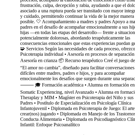
frustración, culpa, decepción y rabia, ayudando a que el dol
asociado a una ruptura pueda ser transitado con mayor integ
y cuidado, permitiendo continuar la vida de la mejor manera
posible. 🤍 Acompañamiento a madres y padres Apoyo a ma
padres en el desafío de acompañar emocionalmente a sus hij
hijas —en todas las etapas del desarrollo— frente a situacio
potencialmente dolorosas, abordando terapéuticamente las
consecuencias emocionales que estas experiencias puedan ge
🧩 Servicios Según las necesidades de cada proceso, ofrezco
Psicoterapia individual • Asesoría en procesos de separación
Asesoría en crianza 📦 Recurso terapéutico Creé el juego de
“El amor no cambia”, diseñado para facilitar conversaciones
difíciles entre madres, padres e hijos, y para acompañar
emocionalmente los desafíos que surgen durante una separac
⸻ 🎓 Formación académica • Alumna en formación en
Somatic Experiencing, nivel Avanzado • Alumna en formaci
Theraplay y MIM • Magíster en Psicoterapia del Niño y sus
Padres • Postítulo de Especialización en Psicología Clínica
Infantojuvenil • Diplomada en Psicoterapia de Juego: El arte
crear(nos) jugando • Diplomada en Manejo de los Trastornos
Conducta Alimentaria • Diplomada en Psicodiagnóstico Clín
Infantil: Enfoque Psicoanalítico