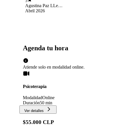
5
Agustina Paz LLedó
Gonzalez
Abril 2026
Agenda tu hora
Atiende solo en
modalidad
online
.
Psicoterapia
Modalidad
Online
Duración
50 min
Ver detalles
$55.000 CLP