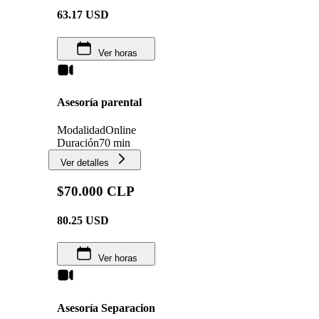
63.17
USD
Ver horas
Asesoría parental
Modalidad
Online
Duración
70 min
Ver detalles
$70.000 CLP
80.25
USD
Ver horas
Asesoría Separacion