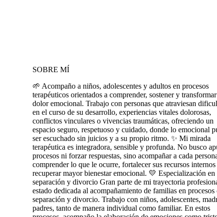
SOBRE MÍ
🌱 Acompaño a niños, adolescentes y adultos en procesos
terapéuticos orientados a comprender, sostener y transformar
dolor emocional. Trabajo con personas que atraviesan dificu
en el curso de su desarrollo, experiencias vitales dolorosas,
conflictos vinculares o vivencias traumáticas, ofreciendo un
espacio seguro, respetuoso y cuidado, donde lo emocional 
ser escuchado sin juicios y a su propio ritmo. ✨ Mi mirada
terapéutica es integradora, sensible y profunda. No busco ap
procesos ni forzar respuestas, sino acompañar a cada person
comprender lo que le ocurre, fortalecer sus recursos internos
recuperar mayor bienestar emocional. 💛 Especialización en
separación y divorcio Gran parte de mi trayectoria profesion
estado dedicada al acompañamiento de familias en procesos
separación y divorcio. Trabajo con niños, adolescentes, mad
padres, tanto de manera individual como familiar. En estos
procesos, acompaño la elaboración de emociones como trist