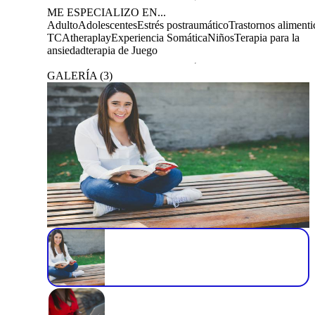
ME ESPECIALIZO EN...
Adulto
Adolescentes
Estrés postraumático
Trastornos alimenti
TCA
theraplay
Experiencia Somática
Niños
Terapia para la
ansiedad
terapia de Juego
GALERÍA
(
3
)