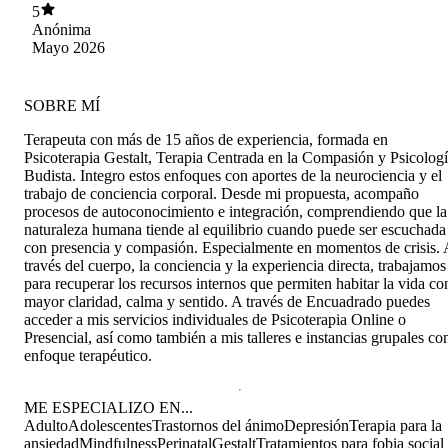
esas partes con otras palabras
5
Anónima
Mayo 2026
SOBRE MÍ
Terapeuta con más de 15 años de experiencia, formada en
Psicoterapia Gestalt, Terapia Centrada en la Compasión y Psicolog
Budista. Integro estos enfoques con aportes de la neurociencia y el
trabajo de conciencia corporal. Desde mi propuesta, acompaño
procesos de autoconocimiento e integración, comprendiendo que la
naturaleza humana tiende al equilibrio cuando puede ser escuchada
con presencia y compasión. Especialmente en momentos de crisis. 
través del cuerpo, la conciencia y la experiencia directa, trabajamos
para recuperar los recursos internos que permiten habitar la vida co
mayor claridad, calma y sentido. A través de Encuadrado puedes
acceder a mis servicios individuales de Psicoterapia Online o
Presencial, así como también a mis talleres e instancias grupales co
enfoque terapéutico.
ME ESPECIALIZO EN...
Adulto
Adolescentes
Trastornos del ánimo
Depresión
Terapia para la
ansiedad
Mindfulness
Perinatal
Gestalt
Tratamientos para fobia social