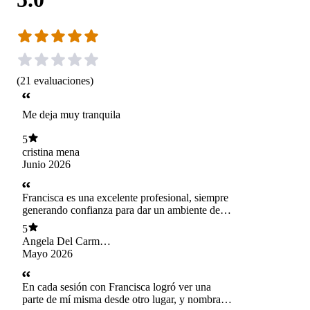
(
21
evaluaciones
)
Me deja muy tranquila
5
cristina mena
Junio 2026
Francisca es una excelente profesional, siempre
generando confianza para dar un ambiente de
seguridad en cada sesión.
5
Angela Del Carmen
Farfan Moral
Mayo 2026
En cada sesión con Francisca logró ver una
parte de mí misma desde otro lugar, y nombrar