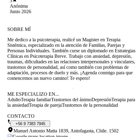
5
Anónima
Junio 2026
SOBRE MÍ
Me dedico a la psicoterapia, realicé un Magister en Terapia
Sistémica, especializado en la atención de Familias, Parejas y
Personas Individuales. También curse un diplomado en Estrategias
Clínicas en Psicoterapia Breve. Trabajo con ansiedad, depresión,
traumas, dificultades en las relaciones interpersonales y vinculares,
trastornos de personalidad, así como también con problemas de
adaptación, procesos de duelo y más. ¡Agenda conmigo para que
comencemos un nuevo camino! Te espero!
ME ESPECIALIZO EN...
Adulto
Terapia familiar
Trastornos del ánimo
Depresión
Terapia para
la ansiedad
Terapia de pareja
Trastornos de la personalidad
CONTACTO
+56
9
7383
7945
Manuel Antonio Matta 1839, Antofagasta, Chile
.
1502