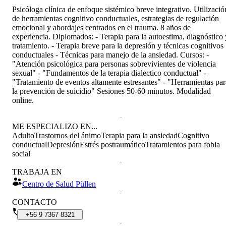
Psicóloga clínica de enfoque sistémico breve integrativo. Utilizació
de herramientas cognitivo conductuales, estrategias de regulación
emocional y abordajes centrados en el trauma. 8 años de
experiencia. Diplomados: - Terapia para la autoestima, diagnóstico 
tratamiento. - Terapia breve para la depresión y técnicas cognitivos
conductuales - Técnicas para manejo de la ansiedad. Cursos: -
"Atención psicológica para personas sobrevivientes de violencia
sexual" - "Fundamentos de la terapia dialectico conductual" -
"Tratamiento de eventos altamente estresantes" - "Herramientas par
la prevención de suicidio" Sesiones 50-60 minutos. Modalidad
online.
ME ESPECIALIZO EN...
Adulto
Trastornos del ánimo
Terapia para la ansiedad
Cognitivo
conductual
Depresión
Estrés postraumático
Tratamientos para fobia
social
TRABAJA EN
Centro de Salud Püllen
CONTACTO
+56
9
7367
8321