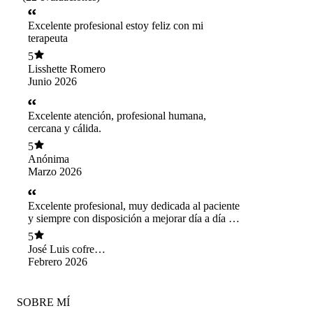
Excelente profesional estoy feliz con mi
terapeuta
5
Lisshette Romero
Junio 2026
Excelente atención, profesional humana,
cercana y cálida.
5
Anónima
Marzo 2026
Excelente profesional, muy dedicada al paciente
y siempre con disposición a mejorar día a día el
estado anímico de las personas.
5
José Luis cofre
arqueros
Febrero 2026
SOBRE MÍ