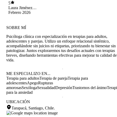
primera sesion con ella pero definitvamente la
5
energia habla primero asi que se que sera
Laura Jiménez
increible el trabajo con ella.
Gnecco
Febrero 2026
SOBRE MÍ
Psicóloga clínica con especialización en terapias para adultos,
adolescentes y parejas. Utilizo un enfoque relacional sistémico,
acompañándote sin juicios ni etiquetas, priorizando tu bienestar sin
patologizar. Juntos exploraremos tus desafíos actuales con terapias
breves, diseñando herramientas efectivas para mejorar tu calidad de
vida.
ME ESPECIALIZO EN...
Terapia para adultos
Terapia de pareja
Terapia para
adolescentes
Apego
Rupturas
amorosas
Sexóloga
Sexualidad
Depresión
Trastornos del ánimo
Terap
para la ansiedad
UBICACIÓN
Tarapacá, Santiago, Chile
.