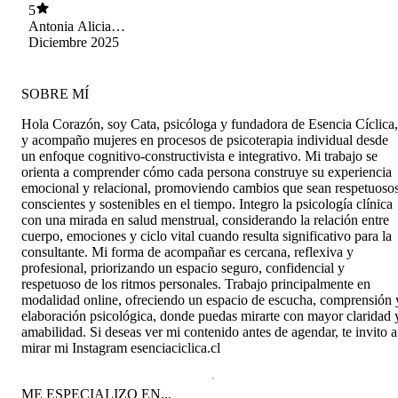
5
también desafiad@ en los momentos justos. Si
juicios con otra mujer que en todas las terapias
Antonia Alicia
estás buscando una psicóloga con una mirada
irradió calidez, en segundo lugar me permitió
Pavez Zavala
Diciembre 2025
profunda, integradora y humana, de verdad la
conocerme mucho más allá de lo que yo creía
recomiendo. Es un espacio donde se puede
saber que era, complementar todo esto junto con
empezar a habitarse distinto.
el ciclo menstrual significó para mi vida una
SOBRE MÍ
mayor comprensión de mi como mujer en el día
a día. Sesión tras sesión, pude aprender mucho
Hola Corazón, soy Cata, psicóloga y fundadora de Esencia Cíclica,
de mí y también de mi ciclo, aprender a tener
y acompaño mujeres en procesos de psicoterapia individual desde
mucha mayor compasión y paciencia conmigo
un enfoque cognitivo-constructivista e integrativo. Mi trabajo se
desde el cariño y la auto reflexión en las
orienta a comprender cómo cada persona construye su experiencia
distintas fases que vivo en el mes. Me ayudó a
emocional y relacional, promoviendo cambios que sean respetuosos
sanar los traumas más importantes a lo largo de
conscientes y sostenibles en el tiempo. Integro la psicología clínica
mi vida, desde el respeto, la paciencia y el
con una mirada en salud menstrual, considerando la relación entre
cariño hacia mi misma y estare 100% agradecida
cuerpo, emociones y ciclo vital cuando resulta significativo para la
de todas las herramientas otorgadas a lo largo de
consultante. Mi forma de acompañar es cercana, reflexiva y
más de un año de terapia porque a día de hoy,
profesional, priorizando un espacio seguro, confidencial y
me permito sentir con mayor comprensión el por
respetuoso de los ritmos personales. Trabajo principalmente en
qué mis cambios de humor, mi energía
modalidad online, ofreciendo un espacio de escucha, comprensión 
modificándose a lo largo del mes, y mis cambios
elaboración psicológica, donde puedas mirarte con mayor claridad 
emocionales sobre todo. Esencia cíclica fue en
amabilidad. Si deseas ver mi contenido antes de agendar, te invito a
su momento, la instancia que más esperaba de la
mirar mi Instagram esenciaciclica.cl
semana para poder sentirme más mujer y sin
culpa, sin tantos peros, me abracé a mi misma
una y mil veces a través de la comprensión y
ME ESPECIALIZO EN...