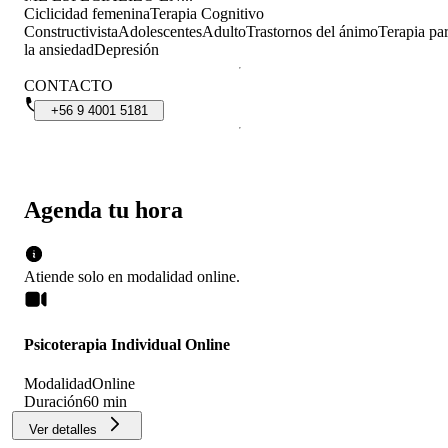
calidez que otorga la Cata.
Ciclicidad femenina
Terapia Cognitivo
Constructivista
Adolescentes
Adulto
Trastornos del ánimo
Terapia pa
la ansiedad
Depresión
CONTACTO
+56
9
4001
5181
Agenda tu hora
Atiende solo en
modalidad
online
.
Psicoterapia Individual Online
Modalidad
Online
Duración
60 min
Ver detalles