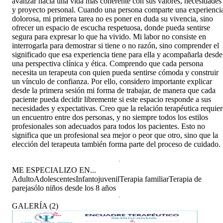
avanzar hacia una vida más coherente con sus valores, necesidades
y proyecto personal. Cuando una persona comparte una experienci
dolorosa, mi primera tarea no es poner en duda su vivencia, sino
ofrecer un espacio de escucha respetuosa, donde pueda sentirse
segura para expresar lo que ha vivido. Mi labor no consiste en
interrogarla para demostrar si tiene o no razón, sino comprender el
significado que esa experiencia tiene para ella y acompañarla desde
una perspectiva clínica y ética. Comprendo que cada persona
necesita un terapeuta con quien pueda sentirse cómoda y construir
un vínculo de confianza. Por ello, considero importante explicar
desde la primera sesión mi forma de trabajar, de manera que cada
paciente pueda decidir libremente si este espacio responde a sus
necesidades y expectativas. Creo que la relación terapéutica requier
un encuentro entre dos personas, y no siempre todos los estilos
profesionales son adecuados para todos los pacientes. Esto no
significa que un profesional sea mejor o peor que otro, sino que la
elección del terapeuta también forma parte del proceso de cuidado.
ME ESPECIALIZO EN...
Adulto
Adolescentes
Infantojuvenil
Terapia familiar
Terapia de
pareja
sólo niños desde los 8 años
GALERÍA
(
2
)