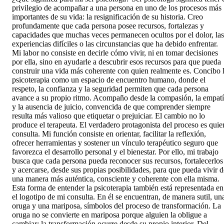
privilegio de acompañar a una persona en uno de los procesos más
importantes de su vida: la resignificación de su historia. Creo
profundamente que cada persona posee recursos, fortalezas y
capacidades que muchas veces permanecen ocultos por el dolor, las
experiencias difíciles o las circunstancias que ha debido enfrentar.
Mi labor no consiste en decirle cómo vivir, ni en tomar decisiones
por ella, sino en ayudarle a descubrir esos recursos para que pueda
construir una vida más coherente con quien realmente es. Concibo 
psicoterapia como un espacio de encuentro humano, donde el
respeto, la confianza y la seguridad permiten que cada persona
avance a su propio ritmo. Acompaño desde la compasión, la empat
y la ausencia de juicio, convencida de que comprender siempre
resulta más valioso que etiquetar o prejuiciar. El cambio no lo
produce el terapeuta. El verdadero protagonista del proceso es quie
consulta. Mi función consiste en orientar, facilitar la reflexión,
ofrecer herramientas y sostener un vínculo terapéutico seguro que
favorezca el desarrollo personal y el bienestar. Por ello, mi trabajo
busca que cada persona pueda reconocer sus recursos, fortalecerlos
y acercarse, desde sus propias posibilidades, para que pueda vivir d
una manera más auténtica, consciente y coherente con ella misma.
Esta forma de entender la psicoterapia también está representada en
el logotipo de mi consulta. En él se encuentran, de manera sutil, un
oruga y una mariposa, símbolos del proceso de transformación. La
oruga no se convierte en mariposa porque alguien la obligue a
cambiar; la transformación ocurre desde su propio interior. Del