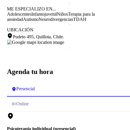
ME ESPECIALIZO EN...
Adolescentes
Infantojuvenil
Niños
Terapia para la
ansiedad
Autismo
Neurodivergencias
TDAH
UBICACIÓN
Pudeto 495, Quillota, Chile
.
Agenda tu hora
Presencial
Online
Psicoterapia individual (presencial)