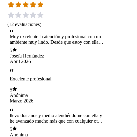
(
12
evaluaciones
)
Muy excelente la atención y profesional con un
ambiente muy lindo. Desde que estoy con ella
me ha dado mucho apoyo, ayudándome a
5
conocerme mejor y resolver muchas dudas
Josefa Hernández
personales. Logro detectar mi autismo y tdh lo
Abril 2026
que ha sido muy importante para mi proceso, la
recomiendo siempre.
Excelente profesional
5
Anónima
Marzo 2026
llevo dos años y medio atendiéndome con ella y
he avanzado mucho más que con cualquier otro
psicólogo! se adapta fácilmente, sus métodos
5
son flexibles con tus necesidades y cambios con
Anónima