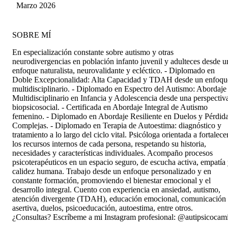
el paso del tiempo, y me siento muy cómodo en
Marzo 2026
el espacio que ella ofrece, tanto como persona
como profesional. la recomiendo totalmente.
❤️‍🩹
SOBRE MÍ
En especialización constante sobre autismo y otras
neurodivergencias en población infanto juvenil y adulteces desde u
enfoque naturalista, neurovalidante y ecléctico. - Diplomado en
Doble Excepcionalidad: Alta Capacidad y TDAH desde un enfoqu
multidisciplinario. - Diplomado en Espectro del Autismo: Abordaje
Multidisciplinario en Infancia y Adolescencia desde una perspectiv
biopsicosocial. - Certificada en Abordaje Integral de Autismo
femenino. - Diplomado en Abordaje Resiliente en Duelos y Pérdid
Complejas. - Diplomado en Terapia de Autoestima: diagnóstico y
tratamiento a lo largo del ciclo vital. Psicóloga orientada a fortalece
los recursos internos de cada persona, respetando su historia,
necesidades y características individuales. Acompaño procesos
psicoterapéuticos en un espacio seguro, de escucha activa, empatía
calidez humana. Trabajo desde un enfoque personalizado y en
constante formación, promoviendo el bienestar emocional y el
desarrollo integral. Cuento con experiencia en ansiedad, autismo,
atención divergente (TDAH), educación emocional, comunicación
asertiva, duelos, psicoeducación, autoestima, entre otros.
¿Consultas? Escríbeme a mi Instagram profesional: @autipsicocam