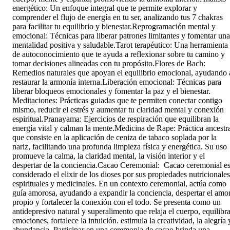
energético: Un enfoque integral que te permite explorar y
comprender el flujo de energía en tu ser, analizando tus 7 chakras
para facilitar tu equilibrio y bienestar. ​ Reprogramación mental y
emocional: Técnicas para liberar patrones limitantes y fomentar una
mentalidad positiva y saludable. ​ Tarot terapéutico: Una herramienta
de autoconocimiento que te ayuda a reflexionar sobre tu camino y
tomar decisiones alineadas con tu propósito. ​ Flores de Bach:
Remedios naturales que apoyan el equilibrio emocional, ayudando 
restaurar la armonía interna. ​ Liberación emocional: Técnicas para
liberar bloqueos emocionales y fomentar la paz y el bienestar. ​
Meditaciones: Prácticas guiadas que te permiten conectar contigo
mismo, reducir el estrés y aumentar tu claridad mental y conexión
espiritual. ​ Pranayama: Ejercicios de respiración que equilibran la
energía vital y calman la mente. ​ Medicina de Rape: Práctica ancestr
que consiste en la aplicación de ceniza de tabaco soplada por la
nariz, facilitando una profunda limpieza física y energética. Su uso
promueve la calma, la claridad mental, la visión interior y el
despertar de la conciencia.​ ​ Cacao Ceremonial: Cacao ceremonial e
considerado el elixir de los dioses por sus propiedades nutricionales
espirituales y medicinales. En un contexto ceremonial, actúa como
guía amorosa, ayudando a expandir la conciencia, despertar el amo
propio y fortalecer la conexión con el todo. Se presenta como un
antidepresivo natural y superalimento que relaja el cuerpo, equilibr
emociones, fortalece la intuición. estimula la creatividad, la alegría 
abundancia. Participar en una ceremonia de cacao brinda una