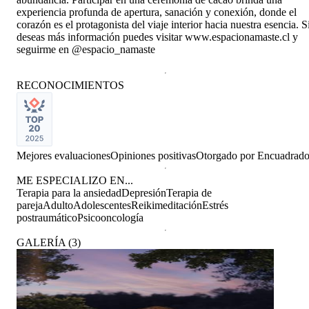
experiencia profunda de apertura, sanación y conexión, donde el
corazón es el protagonista del viaje interior hacia nuestra esencia. S
deseas más información puedes visitar www.espacionamaste.cl y
seguirme en @espacio_namaste
RECONOCIMIENTOS
Mejores evaluaciones
Opiniones positivas
Otorgado por
Encuadrad
ME ESPECIALIZO EN...
Terapia para la ansiedad
Depresión
Terapia de
pareja
Adulto
Adolescentes
Reiki
meditación
Estrés
postraumático
Psicooncología
GALERÍA
(
3
)