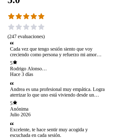
(
247
evaluaciones
)
Cada vez que tengo sesión siento que voy
creciendo como persona y refuerzo mi amor
propio.
5
Rodrigo Alonso
Esparza Bastias
Hace 3 días
Andrea es una profesional muy empática. Logra
aterrizar lo que uno está viviendo desde un
espacio seguro y con mucho amor.
5
Anónima
Julio 2026
Excelente, te hace sentir muy acogida y
escuchada en cada sesión.