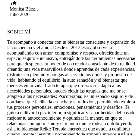
5
Mónica Báez
Miquelez
Julio 2026
SOBRE MÍ
Te acompaño a conectar con tu bienestar consciente y expansión d
la conciencia y el amor. Desde el 2012 estoy al servicio
acompañando con amor, compromiso y respeto, ofreciéndote un
espacio seguro e inclusivo, entregándote las herramientas necesaria
para que despiertes tu poder de co creador consciente de tu realidad
creando una vida maravillosa donde aprendas de cada experiencias
disfrutes en plenitud y pongas al servicio tus dones y propósito de
vida, habitando el equilibrio, la auto sanación y el bienestar que
mereces en tu vida. Cada terapia que ofrezco se adapta a tus
necesidades personales, puedes elegir las terapias que mejor se
adapten a tus necesidades: Psicoterapia: Es un espacio seguro y de
confianza que facilita la escucha y la reflexión, permitiendo explora
tus procesos personales, emociones, pensamientos y desafíos. Te
guio a cultivar la paz interior, resignificar y sanar heridas del pasad
mejorar tu autoconocimiento y optimizar la manera en que te
relacionas contigo mismo y el mundo que te rodea, contribuyendo
así a tu bienestar. ​ Reiki: Terapia energética que ayuda a equilibrar
cuerpo, mente y espíritu, promoviendo la armonía interior. ​ Análisis