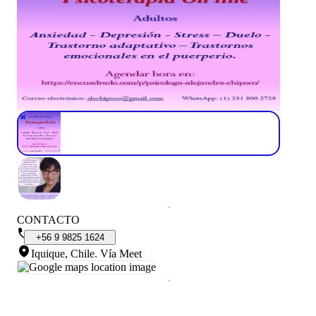
CONTACTO
+56
9
9825
1624
Iquique, Chile
.
Vía Meet