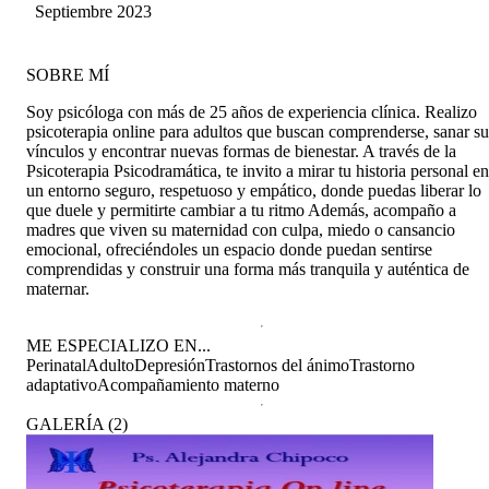
OLIVIA COCA
Septiembre 2023
CHOCOBAR
SOBRE MÍ
Soy psicóloga con más de 25 años de experiencia clínica. Realizo
psicoterapia online para adultos que buscan comprenderse, sanar su
vínculos y encontrar nuevas formas de bienestar. A través de la
Psicoterapia Psicodramática, te invito a mirar tu historia personal en
un entorno seguro, respetuoso y empático, donde puedas liberar lo
que duele y permitirte cambiar a tu ritmo Además, acompaño a
madres que viven su maternidad con culpa, miedo o cansancio
emocional, ofreciéndoles un espacio donde puedan sentirse
comprendidas y construir una forma más tranquila y auténtica de
maternar.
ME ESPECIALIZO EN...
Perinatal
Adulto
Depresión
Trastornos del ánimo
Trastorno
adaptativo
Acompañamiento materno
GALERÍA
(
2
)