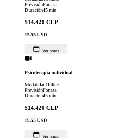
Previsión
Fonasa
Duración
45 min
$14.420 CLP
15.55
USD
Ver horas
Psicoterapia individual
Modalidad
Online
Previsión
Fonasa
Duración
45 min
$14.420 CLP
15.55
USD
Ver horas