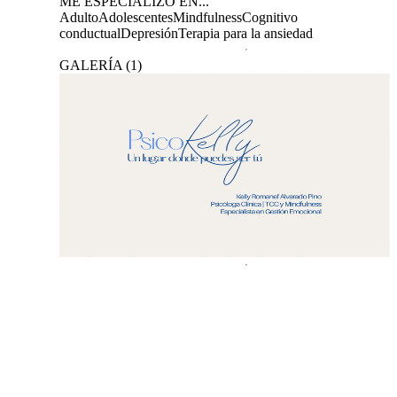
ME ESPECIALIZO EN...
Adulto
Adolescentes
Mindfulness
Cognitivo
conductual
Depresión
Terapia para la ansiedad
GALERÍA
(
1
)