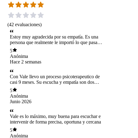
(
42
evaluaciones
)
Estoy muy agradecida por su empatía. Es una
persona que realmente le importó lo que pasaba
en mi país. Sentí que realmente le importo y de
5
alguna forma es un alivio eso, sentir que a
Anónima
alguien más le importa de verdad
Hace 2 semanas
Con Vale llevo un proceso psicoterapeutico de
casi 9 meses. Su escucha y empatía son dos
cosas que valoro muchisímo, pues he
5
encontrado en ella y en cada sesión un lugar
Anónima
para refugiar mi sentir y encontrar caminos y
Junio 2026
alternativas diferentes a las que solía recurrir
antes de iniciar terapia. He sanado y aprendido
un montón, y por lo mismo estoy muy
Vale es lo máximo, muy buena para escuchar e
agradecida con Vale <3 es una maravillosa
intervenir de forma precisa, oportuna y cercana
psicóloga
5
Anónima