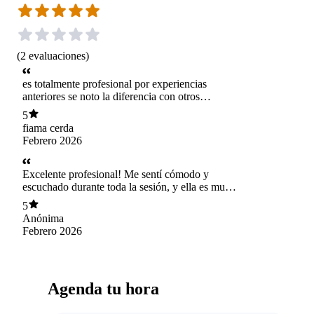
(
2
evaluaciones
)
es totalmente profesional por experiencias
anteriores se noto la diferencia con otros
profesionales y ella destaco al 100% es
5
totalmente dedicada a su labor y muy
fiama cerda
comprometida Es muy empatica y se dedica a
Febrero 2026
explicar a detalles lo que me hizo sentir cómoda
y ayuda bastante. No duden en confiar en su
profesionalismo La recomiendo de todas
Excelente profesional! Me sentí cómodo y
maneras
escuchado durante toda la sesión, y ella es muy
simpática, lo que hace todo mucho mas ameno
5
100% recomendada
Anónima
Febrero 2026
Agenda tu hora