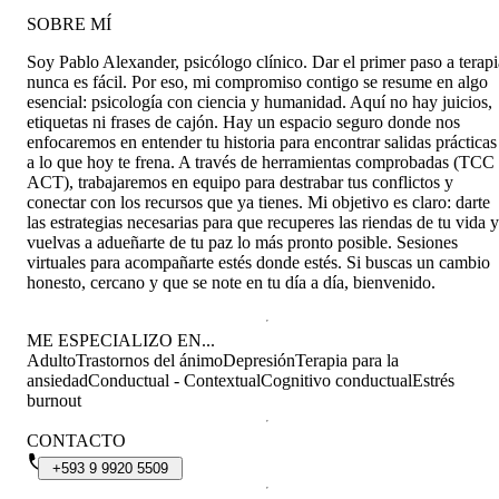
SOBRE MÍ
Soy Pablo Alexander, psicólogo clínico. Dar el primer paso a terapi
nunca es fácil. Por eso, mi compromiso contigo se resume en algo
esencial: psicología con ciencia y humanidad. Aquí no hay juicios,
etiquetas ni frases de cajón. Hay un espacio seguro donde nos
enfocaremos en entender tu historia para encontrar salidas prácticas
a lo que hoy te frena. A través de herramientas comprobadas (TCC
ACT), trabajaremos en equipo para destrabar tus conflictos y
conectar con los recursos que ya tienes. Mi objetivo es claro: darte
las estrategias necesarias para que recuperes las riendas de tu vida y
vuelvas a adueñarte de tu paz lo más pronto posible. Sesiones
virtuales para acompañarte estés donde estés. Si buscas un cambio
honesto, cercano y que se note en tu día a día, bienvenido.
ME ESPECIALIZO EN...
Adulto
Trastornos del ánimo
Depresión
Terapia para la
ansiedad
Conductual - Contextual
Cognitivo conductual
Estrés
burnout
CONTACTO
+593
9
9920
5509