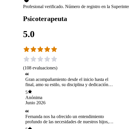
Profesional verificado. Número de registro en la Superin
Psicoterapeuta
5.0
(
108
evaluaciones
)
Gran acompañamiento desde el inicio hasta el
final, amo su estilo, su disciplina y dedicación;
me hace sentir que estoy a salvo y en las
5
mejores manos.
Anónima
Junio 2026
Fernanda nos ha ofrecido un entendimiento
profundo de las necesidades de nuestros hijos,
sino que también nos ha proporcionado una