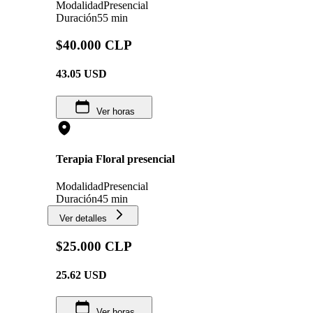
Modalidad
Presencial
Duración
55 min
$40.000 CLP
43.05
USD
Ver horas
Terapia Floral presencial
Modalidad
Presencial
Duración
45 min
Ver detalles
$25.000 CLP
25.62
USD
Ver horas