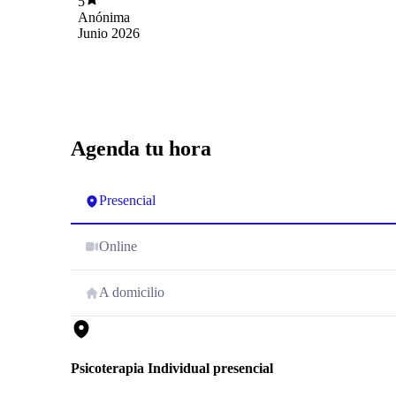
5
variedad de herramientas que han sido
Anónima
invaluables para nuestra dinámica familiar.
Junio 2026
Agenda tu hora
Presencial
Online
A domicilio
Psicoterapia Individual presencial