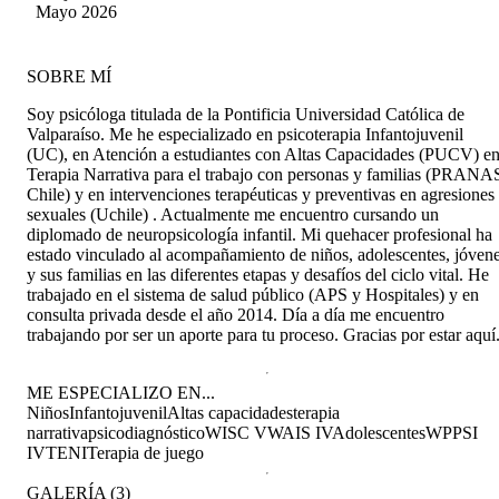
recomendada sin dudas!
Mayo 2026
tanto primerizos e inexpertos no sabemos cómo
verbalizar. La recomiendo a ojos cerrados.
Excelente profesional.
SOBRE MÍ
Soy psicóloga titulada de la Pontificia Universidad Católica de
Valparaíso. Me he especializado en psicoterapia Infantojuvenil
(UC), en Atención a estudiantes con Altas Capacidades (PUCV) e
Terapia Narrativa para el trabajo con personas y familias (PRANA
Chile) y en intervenciones terapéuticas y preventivas en agresiones
sexuales (Uchile) . Actualmente me encuentro cursando un
diplomado de neuropsicología infantil. Mi quehacer profesional ha
estado vinculado al acompañamiento de niños, adolescentes, jóven
y sus familias en las diferentes etapas y desafíos del ciclo vital. He
trabajado en el sistema de salud público (APS y Hospitales) y en
consulta privada desde el año 2014. Día a día me encuentro
trabajando por ser un aporte para tu proceso. Gracias por estar aquí
ME ESPECIALIZO EN...
Niños
Infantojuvenil
Altas capacidades
terapia
narrativa
psicodiagnóstico
WISC V
WAIS IV
Adolescentes
WPPSI
IV
TENI
Terapia de juego
GALERÍA
(
3
)