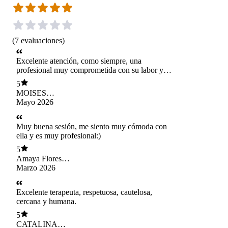
(
7
evaluaciones
)
Excelente atención, como siempre, una
profesional muy comprometida con su labor y
sus usuarios. Recomendadísima!!
5
MOISES
TORREJON
Mayo 2026
Muy buena sesión, me siento muy cómoda con
ella y es muy profesional:)
5
Amaya Flores
Alvarez
Marzo 2026
Excelente terapeuta, respetuosa, cautelosa,
cercana y humana.
5
CATALINA