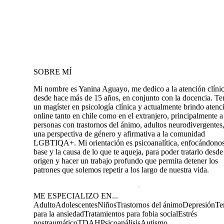
SOBRE MÍ
Mi nombre es Yanina Aguayo, me dedico a la atención clíni
desde hace más de 15 años, en conjunto con la docencia. T
un magíster en psicología clínica y actualmente brindo atenc
online tanto en chile como en el extranjero, principalmente a
personas con trastornos del ánimo, adultos neurodivergentes
una perspectiva de género y afirmativa a la comunidad
LGBTIQA+. Mi orientación es psicoanalítica, enfocándonos
base y la causa de lo que te aqueja, para poder tratarlo desde
origen y hacer un trabajo profundo que permita detener los
patrones que solemos repetir a los largo de nuestra vida.
ME ESPECIALIZO EN...
Adulto
Adolescentes
Niños
Trastornos del ánimo
Depresión
Te
para la ansiedad
Tratamientos para fobia social
Estrés
postraumático
TDAH
Psicoanálisis
Autismo