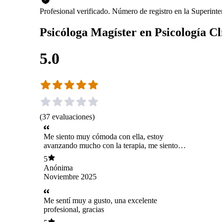
Profesional verificado. Número de registro en la Superin
Psicóloga Magíster en Psicología Cl
5.0
(
37
evaluaciones
)
Me siento muy cómoda con ella, estoy
avanzando mucho con la terapia, me siento
mejor cada día y notando cambios positivos.
5
Excelente profesional.
Anónima
Noviembre 2025
Me sentí muy a gusto, una excelente
profesional, gracias