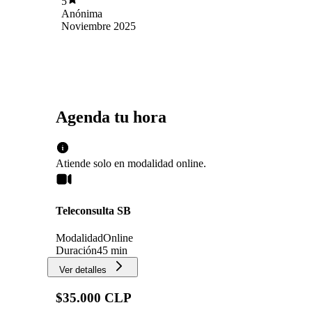
5
Anónima
Noviembre 2025
Agenda tu hora
Atiende solo en
modalidad
online
.
Teleconsulta SB
Modalidad
Online
Duración
45 min
Ver detalles
$35.000 CLP