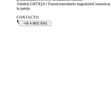
Adulto
LGBTIQA+
Transiciones
duelo migratorio
Comunicac
la pareja
CONTACTO
+56
9
9832
8341