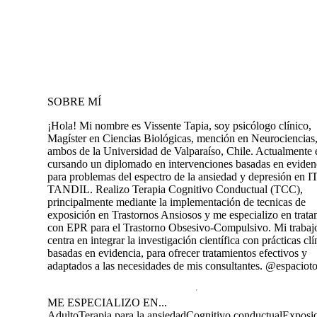
SOBRE MÍ
¡Hola! Mi nombre es Vissente Tapia, soy psicólogo clínico,
Magíster en Ciencias Biológicas, mención en Neurociencias
ambos de la Universidad de Valparaíso, Chile. Actualmente 
cursando un diplomado en intervenciones basadas en eviden
para problemas del espectro de la ansiedad y depresión en 
TANDIL. Realizo Terapia Cognitivo Conductual (TCC),
principalmente mediante la implementación de tecnicas de
exposición en Trastornos Ansiosos y me especializo en trata
con EPR para el Trastorno Obsesivo-Compulsivo. Mi trabaj
centra en integrar la investigación científica con prácticas clí
basadas en evidencia, para ofrecer tratamientos efectivos y
adaptados a las necesidades de mis consultantes. @espaciot
ME ESPECIALIZO EN...
Adulto
Terapia para la ansiedad
Cognitivo conductual
Exposi