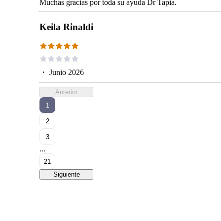
Muchas gracias por toda su ayuda Dr Tapia.
Keila Rinaldi
・
Junio 2026
Anterior
1
2
3
...
21
Siguiente