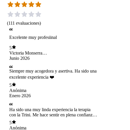
(
111
evaluaciones
)
Excelente muy profesiinal
5
Victoria Monserrat
Guzmán Almarcegui
Junio 2026
Siempre muy acogedora y asertiva. Ha sido una
excelente experiencia ❤️
5
Anónima
Enero 2026
Ha sido una muy linda experiencia la terapia
con la Trini. Me hace sentir en plena confianza y
he avanzado mucho con respecto a cuando partí.
5
Agradezco además la estrecha relación con mi
Anónima