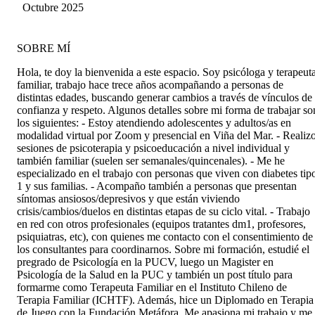
psiquiatra que por supuesto va en directo
Octubre 2025
beneficio de los resultados. ¡La recomiendo
absolutamente!
SOBRE MÍ
Hola, te doy la bienvenida a este espacio. Soy psicóloga y terapeut
familiar, trabajo hace trece años acompañando a personas de
distintas edades, buscando generar cambios a través de vínculos de
confianza y respeto. Algunos detalles sobre mi forma de trabajar so
los siguientes: - Estoy atendiendo adolescentes y adultos/as en
modalidad virtual por Zoom y presencial en Viña del Mar. - Realiz
sesiones de psicoterapia y psicoeducación a nivel individual y
también familiar (suelen ser semanales/quincenales). - Me he
especializado en el trabajo con personas que viven con diabetes tip
1 y sus familias. - Acompaño también a personas que presentan
síntomas ansiosos/depresivos y que están viviendo
crisis/cambios/duelos en distintas etapas de su ciclo vital. - Trabajo
en red con otros profesionales (equipos tratantes dm1, profesores,
psiquiatras, etc), con quienes me contacto con el consentimiento de
los consultantes para coordinarnos. Sobre mi formación, estudié el
pregrado de Psicología en la PUCV, luego un Magister en
Psicología de la Salud en la PUC y también un post título para
formarme como Terapeuta Familiar en el Instituto Chileno de
Terapia Familiar (ICHTF). Además, hice un Diplomado en Terapia
de Juego con la Fundación Metáfora. Me apasiona mi trabajo y me