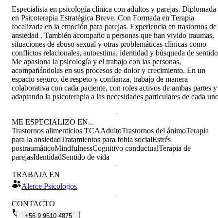
Especialista en psicología clínica con adultos y parejas. Diplomada
en Psicoterapia Estratégica Breve. Con Formada en Terapia
focalizada en la emoción para parejas. Experiencia en trastornos de
ansiedad . También acompaño a personas que han vivido traumas,
situaciones de abuso sexual y otras problemáticas clínicas como
conflictos relacionales, autoestima, identidad y búsqueda de sentido
Me apasiona la psicología y el trabajo con las personas,
acompañándolas en sus procesos de dolor y crecimiento. En un
espacio seguro, de respeto y confianza, trabajo de manera
colaborativa con cada paciente, con roles activos de ambas partes y
adaptando la psicoterapia a las necesidades particulares de cada uno
ME ESPECIALIZO EN...
Trastornos alimenticios TCA
Adulto
Trastornos del ánimo
Terapia
para la ansiedad
Tratamientos para fobia social
Estrés
postraumático
Mindfulness
Cognitivo conductual
Terapia de
parejas
Identidad
Sentido de vida
TRABAJA EN
Alerce Psicologos
CONTACTO
+56
9
9610
4875