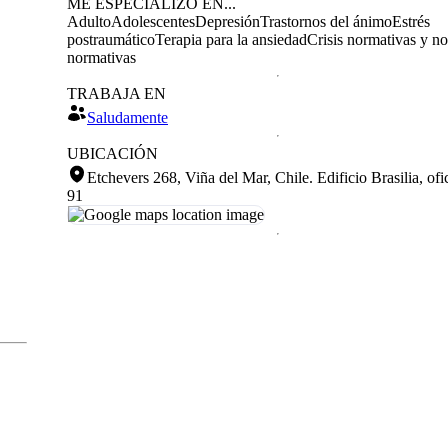
ME ESPECIALIZO EN...
Adulto
Adolescentes
Depresión
Trastornos del ánimo
Estrés
postraumático
Terapia para la ansiedad
Crisis normativas y no
normativas
TRABAJA EN
Saludamente
UBICACIÓN
Etchevers 268, Viña del Mar, Chile
.
Edificio Brasilia, ofi
91