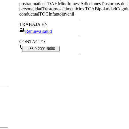
postraumático
TDAH
Mindfulness
Adicciones
Trastornos de l
personalidad
Trastornos alimenticios TCA
Bipolaridad
Cognit
conductual
TOC
Infantojuvenil
TRABAJA EN
Renueva salud
CONTACTO
+56
9
2091
9680