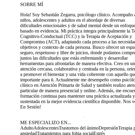
SOBRE MÍ
Hola! Soy Sebastián Zegarra, psicólogo clínico. Acompaño 
niños, adolescentes y adultos en el abordaje de diversas
dificultades emocionales y de salud mental desde un enfoqu
basado en evidencia. Mi práctica integra principalmente la T
Cognitivo-Conductual (TCC) y la Terapia de Aceptación y
Compromiso (ACT), adaptando cada proceso a las necesida
objetivos y contexto de cada persona. Busco ofrecer un espa
seguro, respetuoso y libre de juicios, donde podamos compr
juntos las dificultades que estás enfrentando y desarrollar
herramientas para afrontarlas de manera efectiva. Creo en u
atención cercana, colaborativa y centrada en la persona, orie
a promover el bienestar y una vida coherente con aquello qu
importante para ti. Actualmente me desempeño como psicól
clínico en Atención Primaria de Salud y también realizo ate
particular de manera presencial y online. Además, me encue
formación continua para mantener una práctica actualizada y
sustentada en la mejor evidencia científica disponible. Nos 
En Sesión!
ME ESPECIALIZO EN...
Adulto
Adolescentes
Trastornos del ánimo
Depresión
Terapia p
ansiedad
Tratamientos para fobia social
Estrés