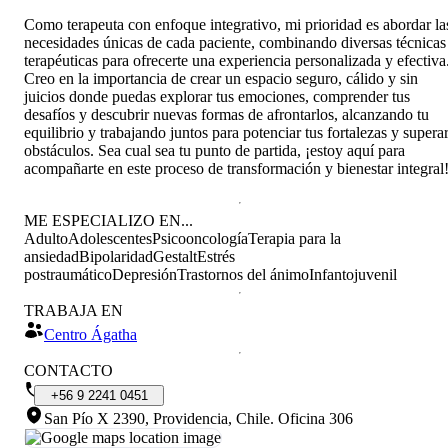
Como terapeuta con enfoque integrativo, mi prioridad es abordar la
necesidades únicas de cada paciente, combinando diversas técnicas
terapéuticas para ofrecerte una experiencia personalizada y efectiva
Creo en la importancia de crear un espacio seguro, cálido y sin
juicios donde puedas explorar tus emociones, comprender tus
desafíos y descubrir nuevas formas de afrontarlos, alcanzando tu
equilibrio y trabajando juntos para potenciar tus fortalezas y supera
obstáculos. Sea cual sea tu punto de partida, ¡estoy aquí para
acompañarte en este proceso de transformación y bienestar integral
ME ESPECIALIZO EN...
Adulto
Adolescentes
Psicooncología
Terapia para la
ansiedad
Bipolaridad
Gestalt
Estrés
postraumático
Depresión
Trastornos del ánimo
Infantojuvenil
TRABAJA EN
Centro Ágatha
CONTACTO
+56
9
2241
0451
San Pío X 2390, Providencia, Chile
.
Oficina 306