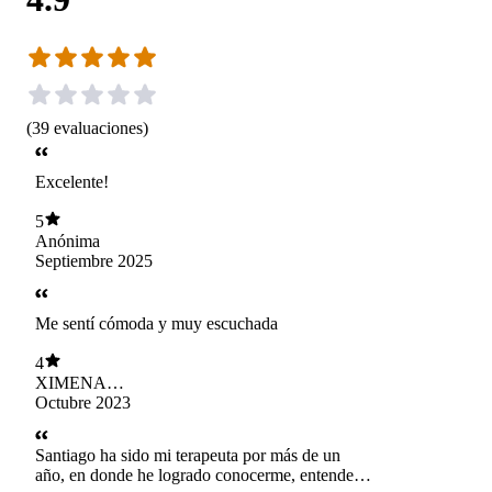
(
39
evaluaciones
)
Excelente!
5
Anónima
Septiembre 2025
Me sentí cómoda y muy escuchada
4
XIMENA
JACQUELINE
Octubre 2023
ANDIAS
BETANCOURT
Santiago ha sido mi terapeuta por más de un
año, en donde he logrado conocerme, entender