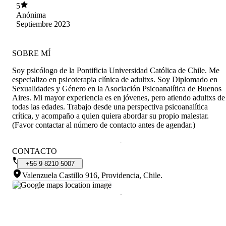
por qué me relaciono asi con el resto y además
5
me ha acompañado en varios procesos
Anónima
dolorosos de mi vida donde me ha ayudado a
Septiembre 2023
ver las cosas desde varios puntos de vista,
haciendo que mi percepcion cambie y me sienta
mejor, paso a paso.
SOBRE MÍ
Soy psicólogo de la Pontificia Universidad Católica de Chile. Me
especializo en psicoterapia clínica de adultxs. Soy Diplomado en
Sexualidades y Género en la Asociación Psicoanalítica de Buenos
Aires. Mi mayor experiencia es en jóvenes, pero atiendo adultxs de
todas las edades. Trabajo desde una perspectiva psicoanalítica
crítica, y acompaño a quien quiera abordar su propio malestar.
(Favor contactar al número de contacto antes de agendar.)
CONTACTO
+56
9
8210
5007
Valenzuela Castillo 916, Providencia, Chile
.