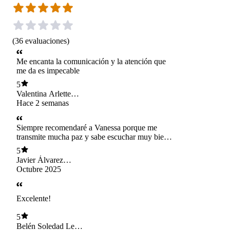
(
36
evaluaciones
)
Me encanta la comunicación y la atención que
me da es impecable
5
Valentina Arlette
Vidal Soto
Hace 2 semanas
Siempre recomendaré a Vanessa porque me
transmite mucha paz y sabe escuchar muy bien!
Además es muy simpática.
5
Javier Álvarez
Gatica
Octubre 2025
Excelente!
5
Belén Soledad Leiva