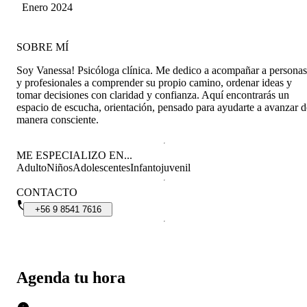
Cuevas
Enero 2024
SOBRE MÍ
Soy Vanessa! Psicóloga clínica. Me dedico a acompañar a personas
y profesionales a comprender su propio camino, ordenar ideas y
tomar decisiones con claridad y confianza. Aquí encontrarás un
espacio de escucha, orientación, pensado para ayudarte a avanzar d
manera consciente.
ME ESPECIALIZO EN...
Adulto
Niños
Adolescentes
Infantojuvenil
CONTACTO
+56
9
8541
7616
Agenda tu hora