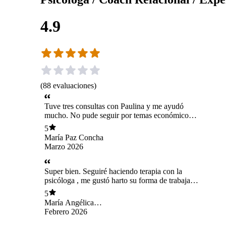
4.9
(
88
evaluaciones
)
Tuve tres consultas con Paulina y me ayudó
mucho. No pude seguir por temas económicos
pero la recomiendo 100% y me volvería a
5
atender con ella.
María Paz Concha
Marzo 2026
Super bien. Seguiré haciendo terapia con la
psicóloga , me gustó harto su forma de trabajar,
siento que me ha servido. La recomiendo. Un 7
5
Paulina. Estuve en terapia 6 meses con un
María Angélica
psicólogo pero sentía q no avanzaba, ahora
Vargas
Febrero 2026
siento que estoy logrando cosas.