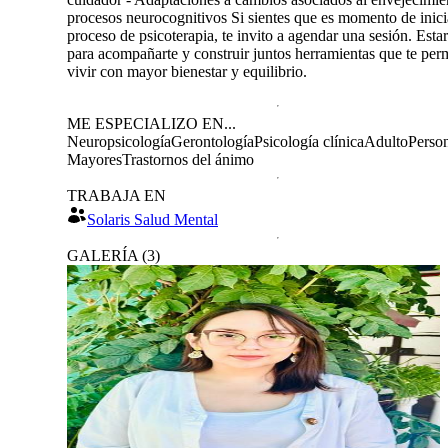
procesos neurocognitivos Si sientes que es momento de inici
proceso de psicoterapia, te invito a agendar una sesión. Esta
para acompañarte y construir juntos herramientas que te per
vivir con mayor bienestar y equilibrio.
ME ESPECIALIZO EN...
Neuropsicología
Gerontología
Psicología clínica
Adulto
Perso
Mayores
Trastornos del ánimo
TRABAJA EN
Solaris Salud Mental
GALERÍA
(
3
)