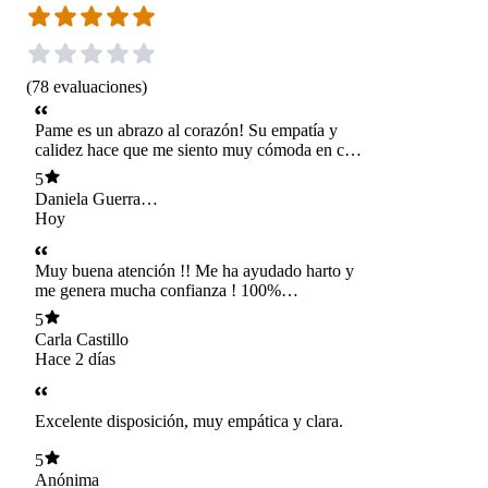
(
78
evaluaciones
)
Pame es un abrazo al corazón! Su empatía y
calidez hace que me siento muy cómoda en cada
sesión
5
Daniela Guerra
Urriola
Hoy
Muy buena atención !! Me ha ayudado harto y
me genera mucha confianza ! 100%
recomendada
5
Carla Castillo
Hace 2 días
Excelente disposición, muy empática y clara.
5
Anónima