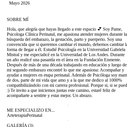
Mayo 2026
SOBRE MÍ
Hola, que alegría que hayas llegado a este espacio 💕 Soy Pame,
Psicologa Clínica Perinatal, me apasiona atender mujeres durante la
búsqueda del embarazo, la gestación, parto y puerperio. Soy una
convencida que si queremos cambiar el mundo, debemos cambiar l
forma de llegar a él. Estudié Psicología en la Universidad Gabriela
Mistral y me especialicé en la Universidad de Los Andes. Durante
un año realicé una pasantía en el área en la Fundación Enmente.
Después de más de una década trabajando en educación y luego de
mi segundo embarazo encontré lo que me apasiona: Acompañar y
ayudar a mujeres en etapa perinatal. Además de Psicóloga soy ma
de dos, parte de mi vida que amo y a la que me dedico al 1000%
compatibilizándolo con mi carrera profesional. Porque si, si se pue
:) Te invito a que iniciemos juntas este camino, estaré feliz de
acompañarte a sentirte y estar mejor. Un abrazo.
ME ESPECIALIZO EN...
Arteterapia
Perinatal
GALERÍA
(
3
)