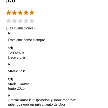
(
123
evaluaciones
)
Excelente como siempre
5
TATIANA
ANDREA
Hace 2 días
MOYANO ROA
Maravillosa
5
María Claudia
Arboleda Piedrahita
Junio 2026
Gracias amor la disposición y sobre todo por
saber que eres un instrumento de Dios.