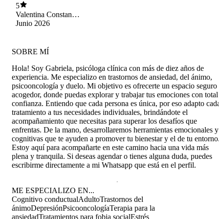
herramientas para poder aplicar y así facilitar
5
todos mis procesos. Agradecida de su sabiduría,
Valentina Constanza
su entrega y su buena disposición.
Gutierrez
Junio 2026
SOBRE MÍ
Hola! Soy Gabriela, psicóloga clínica con más de diez años de
experiencia. Me especializo en trastornos de ansiedad, del ánimo,
psicooncología y duelo. Mi objetivo es ofrecerte un espacio seguro
acogedor, donde puedas explorar y trabajar tus emociones con total
confianza. Entiendo que cada persona es única, por eso adapto cad
tratamiento a tus necesidades individuales, brindándote el
acompañamiento que necesitas para superar los desafíos que
enfrentas. De la mano, desarrollaremos herramientas emocionales y
cognitivas que te ayuden a promover tu bienestar y el de tu entorno
Estoy aquí para acompañarte en este camino hacia una vida más
plena y tranquila. Si deseas agendar o tienes alguna duda, puedes
escribirme directamente a mi Whatsapp que está en el perfil.
ME ESPECIALIZO EN...
Cognitivo conductual
Adulto
Trastornos del
ánimo
Depresión
Psicooncología
Terapia para la
ansiedad
Tratamientos para fobia social
Estrés