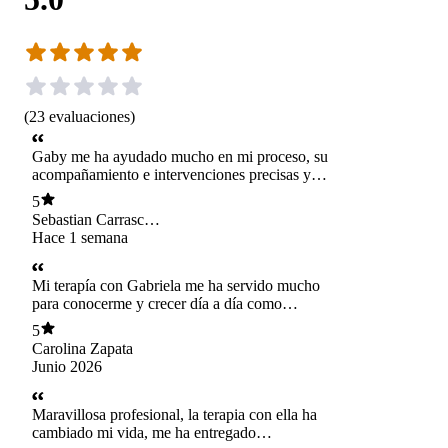
(
23
evaluaciones
)
Gaby me ha ayudado mucho en mi proceso, su
acompañamiento e intervenciones precisas y
cercanas han logrado que vaya cumpliendo de a
5
poco los objetivos que me voy poniendo y por
Sebastian Carrasco
sobretodo ir descubriendome y aceptandome.
Martinez
Hace 1 semana
Estoy muy agradecido con ella es una excelente
profesional :)
Mi terapía con Gabriela me ha servido mucho
para conocerme y crecer día a día como
persona. Es una excelente profesional, muy
5
preocupada de sus pacientes y comprometida
Carolina Zapata
con el proceso terapéutico. Estoy muy feliz de
Junio 2026
tenerla como mi terapeuta.
Maravillosa profesional, la terapia con ella ha
cambiado mi vida, me ha entregado