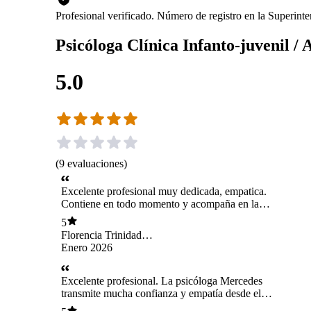
Profesional verificado. Número de registro en la Superin
Psicóloga Clínica Infanto-juvenil / 
5.0
(
9
evaluaciones
)
Excelente profesional muy dedicada, empatica.
Contiene en todo momento y acompaña en la
reestructuración cognitiva mostrando las
5
herramientas de la persona para salir adelante.
Florencia Trinidad
Lillo Albarrán
Enero 2026
Excelente profesional. La psicóloga Mercedes
transmite mucha confianza y empatía desde el
primer momento. Me he sentido muy cómoda y