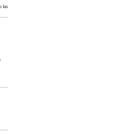
 las
y