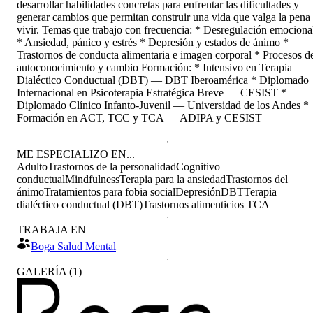
desarrollar habilidades concretas para enfrentar las dificultades y
generar cambios que permitan construir una vida que valga la pena
vivir. Temas que trabajo con frecuencia: * Desregulación emociona
* Ansiedad, pánico y estrés * Depresión y estados de ánimo *
Trastornos de conducta alimentaria e imagen corporal * Procesos d
autoconocimiento y cambio Formación: * Intensivo en Terapia
Dialéctico Conductual (DBT) — DBT Iberoamérica * Diplomado
Internacional en Psicoterapia Estratégica Breve — CESIST *
Diplomado Clínico Infanto-Juvenil — Universidad de los Andes *
Formación en ACT, TCC y TCA — ADIPA y CESIST
ME ESPECIALIZO EN...
Adulto
Trastornos de la personalidad
Cognitivo
conductual
Mindfulness
Terapia para la ansiedad
Trastornos del
ánimo
Tratamientos para fobia social
Depresión
DBT
Terapia
dialéctico conductual (DBT)
Trastornos alimenticios TCA
TRABAJA EN
Boga Salud Mental
GALERÍA
(
1
)